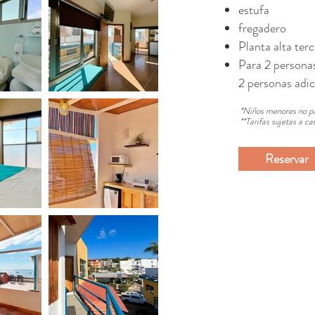
estufa
fregadero
Planta alta terc
Para 2 personas
2 personas adic
*Niños menores no p
**Tarifas sujetas a 
Reservar