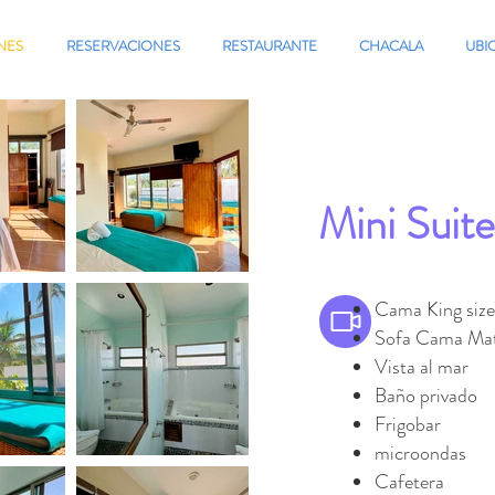
NES
RESERVACIONES
RESTAURANTE
CHACALA
UBI
Mini Suit
Cama King size
Sofa Cama Mat
Vista al mar
Baño privado
Frigobar
microondas
Cafetera