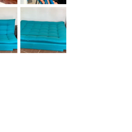
Whatsapp: +52 (327)-102-8834
reservaciones@lasbrisaschacala.com
Av. Chacallilla No.4 Chacala, Nayarit, Mexico 63708
© 2024 Las Brisas Chacala