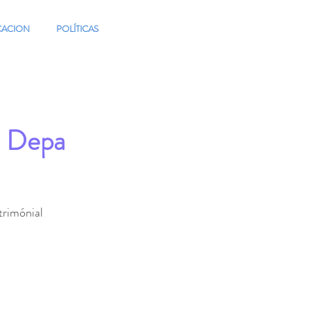
CACION
POLÍTICAS
e Depa
rimónial