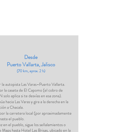
Desde
Puerto Vallarta, Jalisco
(70 km, aprox. 2 h)
r la autopista Las Varas–Puerto Vallarta.
or la caseta de El Capomo (el cobro de
 solo aplica si te desvías en esa zona).
úa hacia Las Varas y gira a la derecha en la
ción a Chacala.
por la carretera local (por aproximadamente
asta el pueblo.
z en el pueblo, sigue los señalamientos o
 Maps hasta Hotel Las Brisas, ubicado
en la