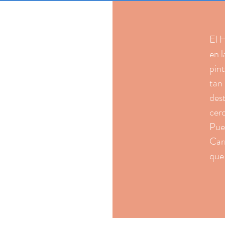
El 
en l
pin
tan 
dest
cer
Puer
Car
que 