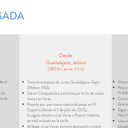
GADA
Desde
Guadalajara, Jalisco
(280 km, aprox. 4.5 h)
deral
Sal po
Toma la autopista de cuota Guadalajara–Tepic
(México 15D).
Pasa p
 (si
71 MXN
Sal en Compostela y continúa por la vía de cuota
vía de
hacia Las Varas.
Contin
desvia
Pasarás por una nueva caseta de peaje en El
Capomo (desde el 1 de julio de 2025).
Sigue 
Si sigues directo a Las Varas o Puerto Vallarta,
9km) h
ya está incluida en la tarifa.
Una ve
Al llegar a Las Varas, toma la desviación a mano
Google