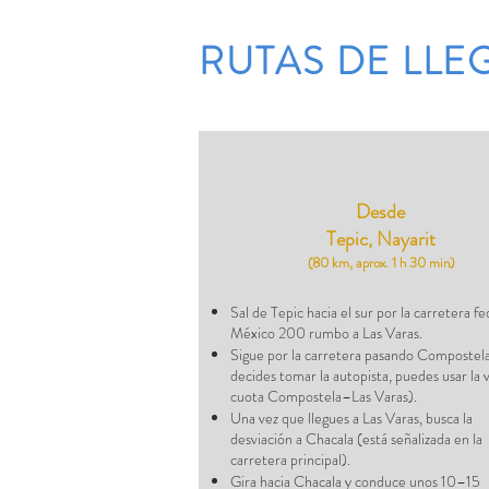
RUTAS DE LLE
Desde
Tepic, Nayarit
(80 km, aprox. 1 h 30 min)
Sal de Tepic hacia el sur por la carretera fe
México 200 rumbo a Las Varas.
Sigue por la carretera pasando Compostela
decides tomar la autopista, puedes usar la 
cuota Compostela–Las Varas).
Una vez que llegues a Las Varas, busca la
desviación a Chacala (está señalizada en la
carretera principal).
Gira hacia Chacala y conduce unos 10–15