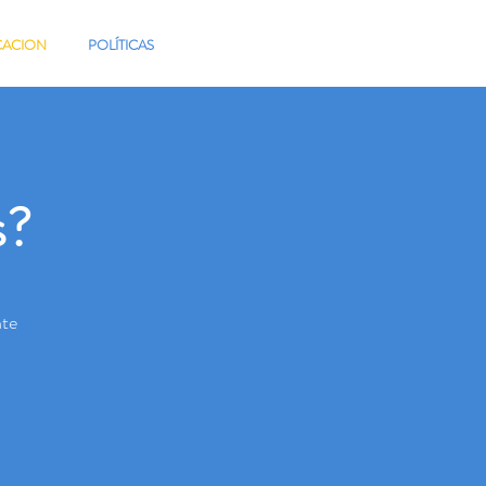
CACION
POLÍTICAS
s?
nte